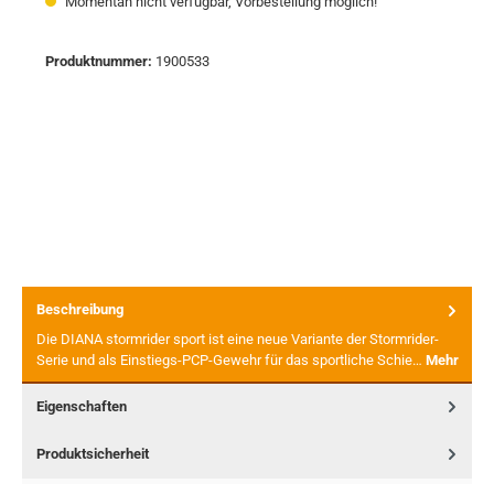
Momentan nicht verfügbar, Vorbestellung möglich!
Produktnummer:
1900533
Beschreibung
Die DIANA stormrider sport ist eine neue Variante der Stormrider-
Serie und als Einstiegs-PCP-Gewehr für das sportliche Schie…
Mehr
Eigenschaften
Produktsicherheit