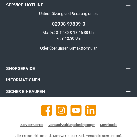
SERVICE-HOTLINE
Unterstützung und Beratung unter:
02938 97839-0
Mo-Do: 8-12.30 & 13-16.30 Uhr
Fr: 8-12.30 Uhr
Oder über unser
Kontaktformular
.
SHOPSERVICE
INFORMATIONEN
SICHER EINKAUFEN
Facebook
Instagram
YouTube
https://de.linkedin.com/company
Service-Center
Versand/Zahlungsbedingungen
Downloads
Alle Preise inkl. gesetzl. Mehrwertsteuer zzgl.
Versandkosten
und ggf.