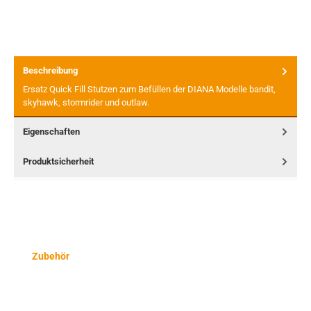
Beschreibung
Ersatz Quick Fill Stutzen zum Befüllen der DIANA Modelle bandit,
skyhawk, stormrider und outlaw.
Eigenschaften
Produktsicherheit
Produktgalerie überspringen
Zubehör