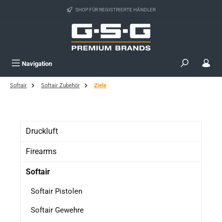
Zum Hauptinhalt springen
SHOP FÜR REGISTRIERTE HÄNDLER
Navigation
Softair
Softair Zubehör
Ziele
Druckluft
Firearms
Softair
Softair Pistolen
Softair Gewehre