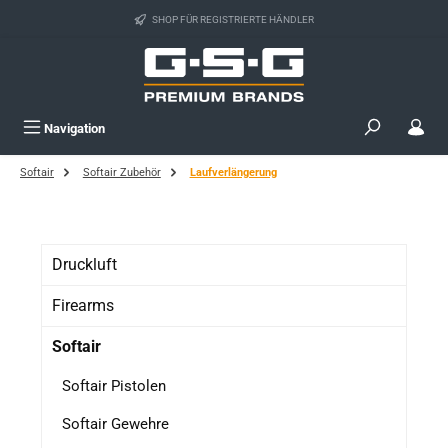
Zum Hauptinhalt springen
SHOP FÜR REGISTRIERTE HÄNDLER
Navigation
Softair
Softair Zubehör
Laufverlängerung
Druckluft
Firearms
Softair
Softair Pistolen
Softair Gewehre