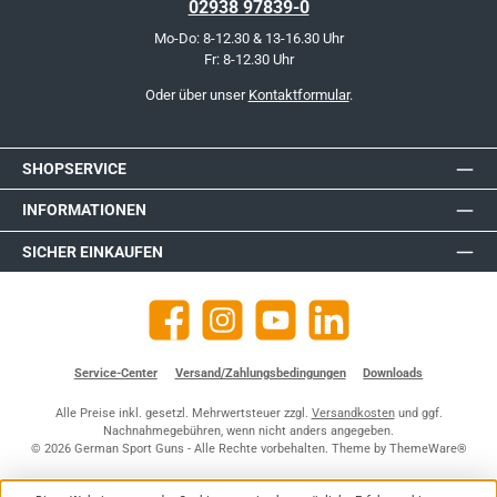
02938 97839-0
Mo-Do: 8-12.30 & 13-16.30 Uhr
Fr: 8-12.30 Uhr
Oder über unser
Kontaktformular
.
SHOPSERVICE
INFORMATIONEN
SICHER EINKAUFEN
Facebook
Instagram
YouTube
https://de.linkedin.com/company
Service-Center
Versand/Zahlungsbedingungen
Downloads
Alle Preise inkl. gesetzl. Mehrwertsteuer zzgl.
Versandkosten
und ggf.
Nachnahmegebühren, wenn nicht anders angegeben.
© 2026 German Sport Guns - Alle Rechte vorbehalten. Theme by
ThemeWare®