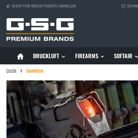
SHOP FÜR REGISTRIERTE HÄNDLER
SCHN
 Hauptinhalt springen
Zur Suche springen
Zur Hauptnavigation springen
DRUCKLUFT
FIREARMS
SOFTAIR
Optik
Spektive