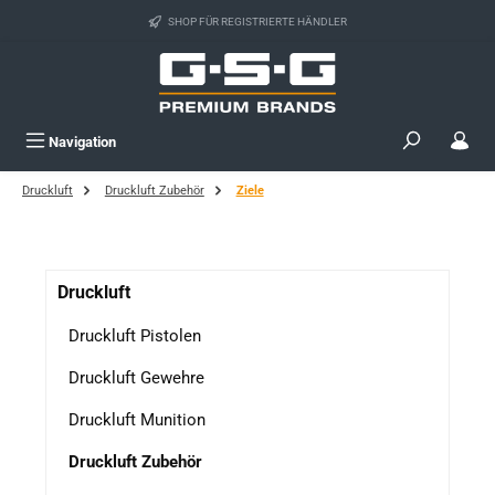
Zum Hauptinhalt springen
SHOP FÜR REGISTRIERTE HÄNDLER
Navigation
Druckluft
Druckluft Zubehör
Ziele
Druckluft
Druckluft Pistolen
Druckluft Gewehre
Druckluft Munition
Druckluft Zubehör