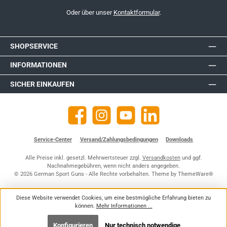
Oder über unser
Kontaktformular
.
SHOPSERVICE
INFORMATIONEN
SICHER EINKAUFEN
Facebook
Instagram
YouTube
https://de.linkedin.com/company
Service-Center
Versand/Zahlungsbedingungen
Downloads
Alle Preise inkl. gesetzl. Mehrwertsteuer zzgl.
Versandkosten
und ggf.
Nachnahmegebühren, wenn nicht anders angegeben.
© 2026 German Sport Guns - Alle Rechte vorbehalten. Theme by
ThemeWare®
Diese Website verwendet Cookies, um eine bestmögliche Erfahrung bieten zu
können.
Mehr Informationen ...
Konfigurieren
Nur technisch notwendige