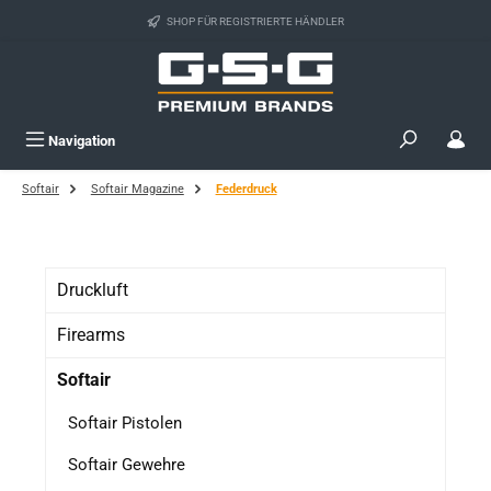
Zum Hauptinhalt springen
SHOP FÜR REGISTRIERTE HÄNDLER
Navigation
Softair
Softair Magazine
Federdruck
Druckluft
Firearms
Softair
Softair Pistolen
Softair Gewehre