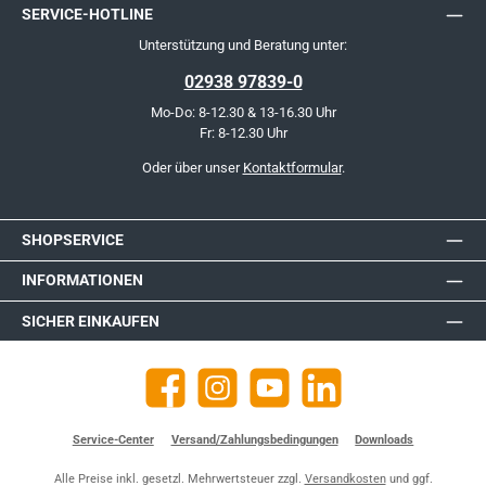
SERVICE-HOTLINE
Unterstützung und Beratung unter:
02938 97839-0
Mo-Do: 8-12.30 & 13-16.30 Uhr
Fr: 8-12.30 Uhr
Oder über unser
Kontaktformular
.
SHOPSERVICE
INFORMATIONEN
SICHER EINKAUFEN
Facebook
Instagram
YouTube
https://de.linkedin.com/company
Service-Center
Versand/Zahlungsbedingungen
Downloads
Alle Preise inkl. gesetzl. Mehrwertsteuer zzgl.
Versandkosten
und ggf.