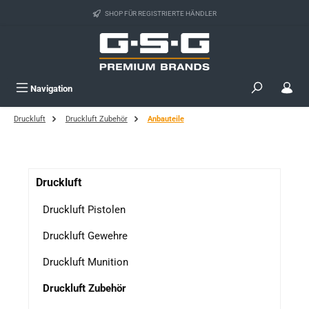
Zum Hauptinhalt springen
SHOP FÜR REGISTRIERTE HÄNDLER
Navigation
Druckluft
Druckluft Zubehör
Anbauteile
Druckluft
Druckluft Pistolen
Druckluft Gewehre
Druckluft Munition
Druckluft Zubehör