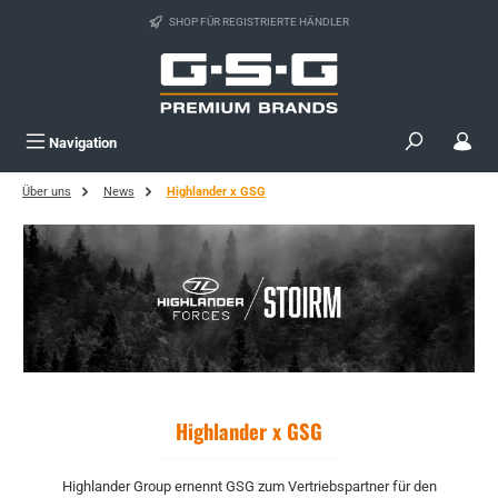
Zum Hauptinhalt springen
SHOP FÜR REGISTRIERTE HÄNDLER
Navigation
Über uns
News
Highlander x GSG
Highlander x GSG
Highlander Group ernennt GSG zum Vertriebspartner für den