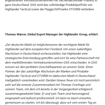
angesehenes Vertriebsunternehmen mit flächendeckender Präsenz in
ganz Deutschland. GSG wird das vollständige Produktportfolio von
Highlander Tactical sowie die Flaggschiffmarke STOIRM vertreiben.
Thomas Wæver, Global Export Manager der Highlander Group, erklärt:
„Der deutsche Markt ist möglicherweise der wichtigste Markt für
Highlander auf dem europäischen Festland. Um unser zukünftiges
Wachstum in Deutschland sicherzustellen, hat Highlander eine
strategische Entscheidung getroffen und sich für eine Partnerschaft mit
dem marktführenden Vertriebsunternehmen GSG entschieden. In GSG
wissen wir den perfekten Geschäftspartner an unserer Seite. Einen
Partner, der das zukünftige Wachstum der Marken und Produkte
Highlander Tactical und STOIRM im taktischen Markt in Deutschland
maßgeblich vorantreiben wird. Darüber hinaus freue ich mich persönlich
sehr auf die erneute Zusammenarbeit mit Thomas Overhage und
seinem Team, mit dem ich bereits in der Vergangenheit erfolgreich
zusammengearbeitet habe. Er und sein Team sind hervorragend
eingespielt und äußerst professionell. Ich kann es kaum erwarten,
gemeinsam zu starten. Ich bin überzeugt, dass wir vom ersten Tag an