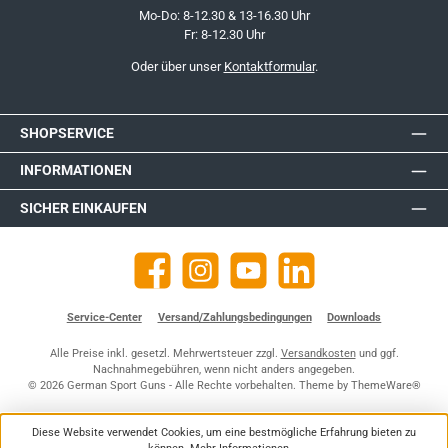
Mo-Do: 8-12.30 & 13-16.30 Uhr
Fr: 8-12.30 Uhr
Oder über unser
Kontaktformular
.
SHOPSERVICE
INFORMATIONEN
SICHER EINKAUFEN
Facebook
Instagram
YouTube
https://de.linkedin.com/company
Service-Center
Versand/Zahlungsbedingungen
Downloads
Alle Preise inkl. gesetzl. Mehrwertsteuer zzgl.
Versandkosten
und ggf.
Nachnahmegebühren, wenn nicht anders angegeben.
© 2026 German Sport Guns - Alle Rechte vorbehalten. Theme by
ThemeWare®
Diese Website verwendet Cookies, um eine bestmögliche Erfahrung bieten zu