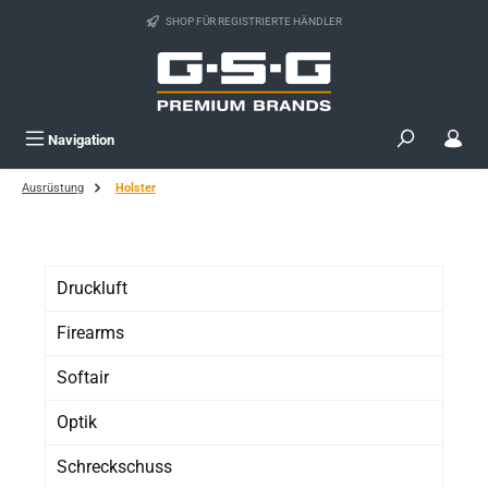
Zum Hauptinhalt springen
SHOP FÜR REGISTRIERTE HÄNDLER
Navigation
Ausrüstung
Holster
Druckluft
Firearms
Softair
Optik
Schreckschuss