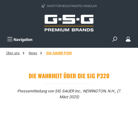
Zum Hauptinhalt springen
SHOP FÜR REGISTRIERTE HÄNDLER
Navigation
Über uns
News
SIG SAUER P320
DIE WAHRHEIT ÜBER DIE SIG P320
Pressemitteilung von SIG SAUER Inc., NEWINGTON, N.H., (7.
März 2025)