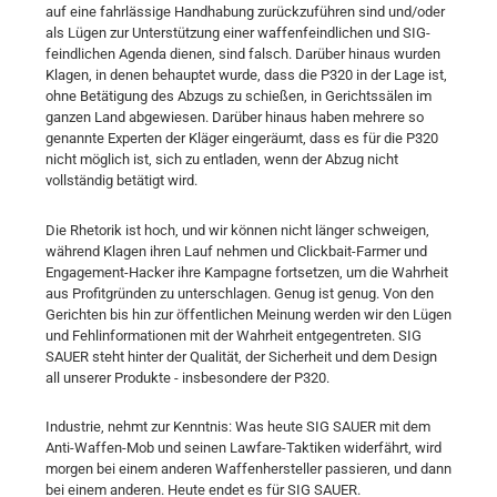
auf eine fahrlässige Handhabung zurückzuführen sind und/oder
als Lügen zur Unterstützung einer waffenfeindlichen und SIG-
feindlichen Agenda dienen, sind falsch. Darüber hinaus wurden
Klagen, in denen behauptet wurde, dass die P320 in der Lage ist,
ohne Betätigung des Abzugs zu schießen, in Gerichtssälen im
ganzen Land abgewiesen. Darüber hinaus haben mehrere so
genannte Experten der Kläger eingeräumt, dass es für die P320
nicht möglich ist, sich zu entladen, wenn der Abzug nicht
vollständig betätigt wird.
Die Rhetorik ist hoch, und wir können nicht länger schweigen,
während Klagen ihren Lauf nehmen und Clickbait-Farmer und
Engagement-Hacker ihre Kampagne fortsetzen, um die Wahrheit
aus Profitgründen zu unterschlagen. Genug ist genug. Von den
Gerichten bis hin zur öffentlichen Meinung werden wir den Lügen
und Fehlinformationen mit der Wahrheit entgegentreten. SIG
SAUER steht hinter der Qualität, der Sicherheit und dem Design
all unserer Produkte - insbesondere der P320.
Industrie, nehmt zur Kenntnis: Was heute SIG SAUER mit dem
Anti-Waffen-Mob und seinen Lawfare-Taktiken widerfährt, wird
morgen bei einem anderen Waffenhersteller passieren, und dann
bei einem anderen. Heute endet es für SIG SAUER.