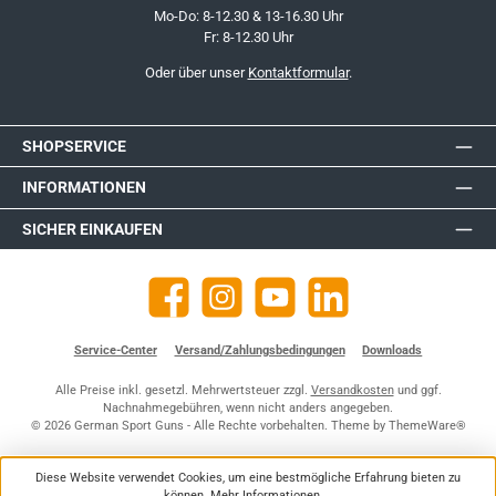
Mo-Do: 8-12.30 & 13-16.30 Uhr
Fr: 8-12.30 Uhr
Oder über unser
Kontaktformular
.
SHOPSERVICE
INFORMATIONEN
SICHER EINKAUFEN
Facebook
Instagram
YouTube
https://de.linkedin.com/company
Service-Center
Versand/Zahlungsbedingungen
Downloads
Alle Preise inkl. gesetzl. Mehrwertsteuer zzgl.
Versandkosten
und ggf.
Nachnahmegebühren, wenn nicht anders angegeben.
© 2026 German Sport Guns - Alle Rechte vorbehalten. Theme by
ThemeWare®
Diese Website verwendet Cookies, um eine bestmögliche Erfahrung bieten zu
können.
Mehr Informationen ...