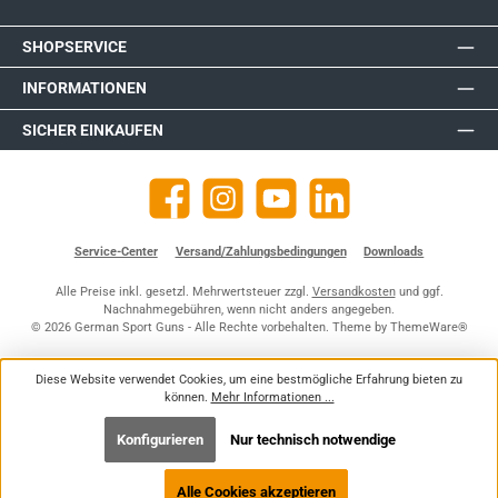
SHOPSERVICE
INFORMATIONEN
SICHER EINKAUFEN
Facebook
Instagram
YouTube
https://de.linkedin.com/company
Service-Center
Versand/Zahlungsbedingungen
Downloads
Alle Preise inkl. gesetzl. Mehrwertsteuer zzgl.
Versandkosten
und ggf.
Nachnahmegebühren, wenn nicht anders angegeben.
© 2026 German Sport Guns - Alle Rechte vorbehalten. Theme by
ThemeWare®
Diese Website verwendet Cookies, um eine bestmögliche Erfahrung bieten zu
können.
Mehr Informationen ...
Konfigurieren
Nur technisch notwendige
Alle Cookies akzeptieren