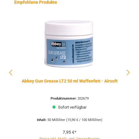
Produktgalerie überspringen
Empfohlene Produkte
Abbey Gun Grease LT2 50 ml Waffenfett - Airsoft
Produktnummer:
202679
Sofort verfügbar
Inhalt:
50 Milliliter
(15,90 € / 100 Milliliter)
7,95 €*
Preise inkl. MwSt. zzgl. Versandkosten