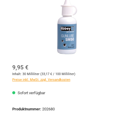
Regulärer Preis:
9,95 €
Inhalt:
30 Milliliter
(33,17 € / 100 Milliliter)
Preise inkl. MwSt. zzgl. Versandkosten
Sofort verfügbar
Produktnummer:
202680