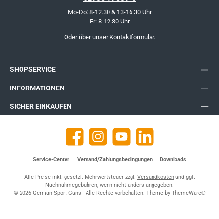
Mo-Do: 8-12.30 & 13-16.30 Uhr
Fr: 8-12.30 Uhr
Oder über unser
Kontaktformular
.
SHOPSERVICE
INFORMATIONEN
SICHER EINKAUFEN
Facebook
Instagram
YouTube
https://de.linkedin.com/company
Service-Center
Versand/Zahlungsbedingungen
Downloads
Alle Preise inkl. gesetzl. Mehrwertsteuer zzgl.
Versandkosten
und ggf.
Nachnahmegebühren, wenn nicht anders angegeben.
© 2026 German Sport Guns - Alle Rechte vorbehalten. Theme by
ThemeWare®