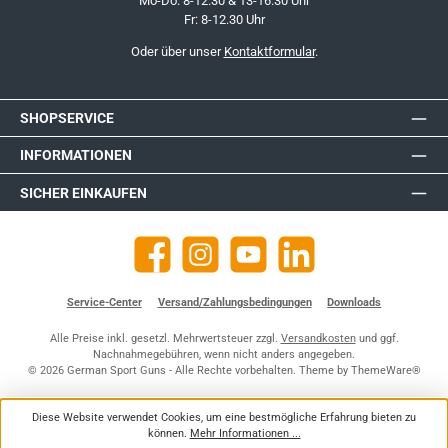
Mo-Do: 8-12.30 & 13-16.30 Uhr
Fr: 8-12.30 Uhr
Oder über unser
Kontaktformular
.
SHOPSERVICE
INFORMATIONEN
SICHER EINKAUFEN
Facebook
Instagram
YouTube
https://de.linkedin.com/company
Service-Center
Versand/Zahlungsbedingungen
Downloads
Alle Preise inkl. gesetzl. Mehrwertsteuer zzgl.
Versandkosten
und ggf.
Nachnahmegebühren, wenn nicht anders angegeben.
© 2026 German Sport Guns - Alle Rechte vorbehalten. Theme by
ThemeWare®
Diese Website verwendet Cookies, um eine bestmögliche Erfahrung bieten zu
können.
Mehr Informationen ...