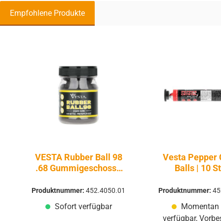
Empfohlene Produkte
Produktgalerie überspringen
VESTA Rubber Ball 98
Vesta Pepper 
.68 Gummigeschosse
Balls | 10 S
3,2g 50 Stück
Produktnummer:
452.4050.01
Produktnummer:
45
Sofort verfügbar
Momentan 
verfügbar, Vorbe