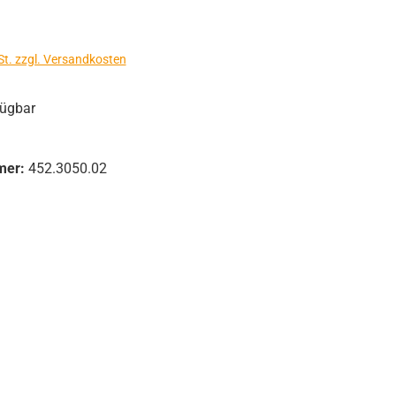
s:
St. zzgl. Versandkosten
fügbar
mer:
452.3050.02