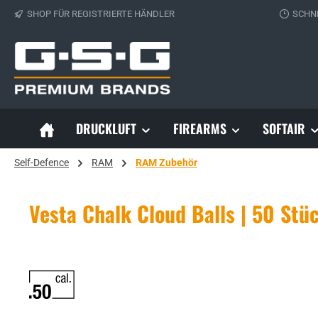
SHOP FÜR REGISTRIERTE HÄNDLER
SCHN
 Hauptinhalt springen
Zur Suche springen
Zur Hauptnavigation springen
DRUCKLUFT
FIREARMS
SOFTAIR
Self-Defence
RAM
RAM Zubehör
Vesta Chalk Cloud Balls | 50 Stü