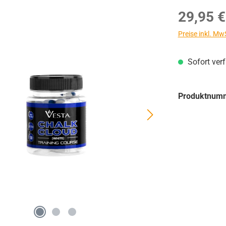
Regulärer Prei
29,95 €
Preise inkl. Mw
Sofort ver
Produktnum