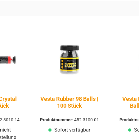
Crystal
Vesta Rubber 98 Balls |
Vesta 
tück
100 Stück
Bal
2.3010.14
Produktnummer:
452.3100.01
Produkt
nicht
Sofort verfügbar
So
stellung