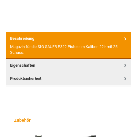
Beschreibung
Magazin für die SIG SAUER P322 Pistole im Kaliber .22lr mit 25
Schuss.
Eigenschaften
Produktsicherheit
Produktgalerie überspringen
Zubehör