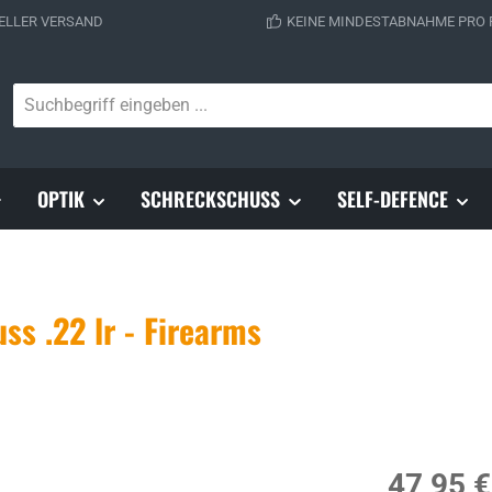
ELLER VERSAND
KEINE MINDESTABNAHME PRO
OPTIK
SCHRECKSCHUSS
SELF-DEFENCE
s .22 lr - Firearms
Regulärer Prei
47,95 €