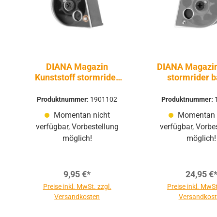
DIANA Magazin
DIANA Magazin
Kunststoff stormrider
stormrider b
bandit chaser trailscout
chaser
7 Schuss 5,5mm
Trommelmaga
Produktnummer:
1901102
Produktnummer:
Schuss 5,5
Momentan nicht
Momentan 
Druckluft Pres
verfügbar, Vorbestellung
verfügbar, Vorbe
PCP
möglich!
möglich!
9,95 €*
24,95 €
Preise inkl. MwSt. zzgl.
Preise inkl. MwSt
Versandkosten
Versandkos