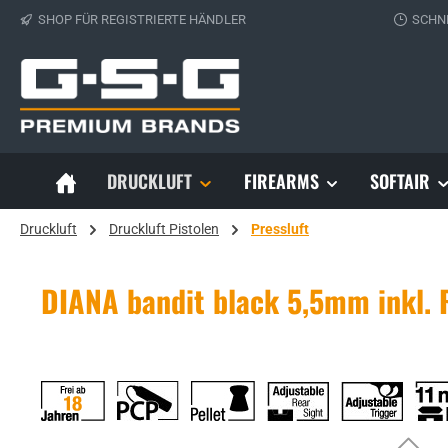
SHOP FÜR REGISTRIERTE HÄNDLER
SCHN
 Hauptinhalt springen
Zur Suche springen
Zur Hauptnavigation springen
DRUCKLUFT
FIREARMS
SOFTAIR
Druckluft
Druckluft Pistolen
Pressluft
DIANA bandit black 5,5mm inkl. R