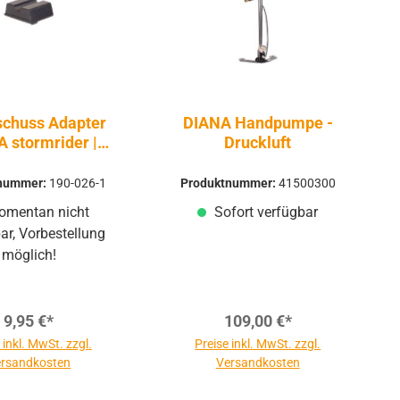
schuss Adapter
DIANA Handpumpe -
 stormrider |
Druckluft
bandit 5,5mm
tnummer:
190-026-1
Produktnummer:
41500300
mentan nicht
Sofort verfügbar
ar, Vorbestellung
möglich!
9,95 €*
109,00 €*
 inkl. MwSt. zzgl.
Preise inkl. MwSt. zzgl.
rsandkosten
Versandkosten