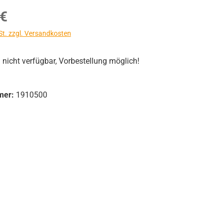
s:
 €
St. zzgl. Versandkosten
icht verfügbar, Vorbestellung möglich!
mer:
1910500