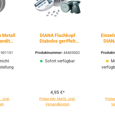
 Metall
DIANA Flachkopf
Einzel
andit
Diabolos geriffelt
DIANA
5,5mm 250 Stück
zin 7
1901101
Produktnummer:
44403002
Produk
mm -
nicht
Sofort verfügbar
Mo
sluft |
stellung
verfügb
*
4,95 €*
. zzgl.
Preise inkl. MwSt. zzgl.
Preise
ten
Versandkosten
Ve