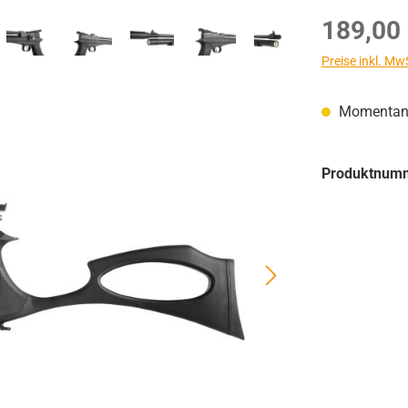
Regulärer Prei
189,00
Preise inkl. Mw
Momentan n
Produktnum