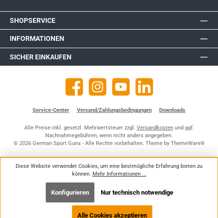
SHOPSERVICE
INFORMATIONEN
SICHER EINKAUFEN
Facebook
Instagram
YouTube
https://de.linkedin.com/company
Service-Center
Versand/Zahlungsbedingungen
Downloads
Alle Preise inkl. gesetzl. Mehrwertsteuer zzgl.
Versandkosten
und ggf.
Nachnahmegebühren, wenn nicht anders angegeben.
© 2026 German Sport Guns - Alle Rechte vorbehalten. Theme by
ThemeWare®
Diese Website verwendet Cookies, um eine bestmögliche Erfahrung bieten zu
können.
Mehr Informationen ...
Konfigurieren
Nur technisch notwendige
Alle Cookies akzeptieren