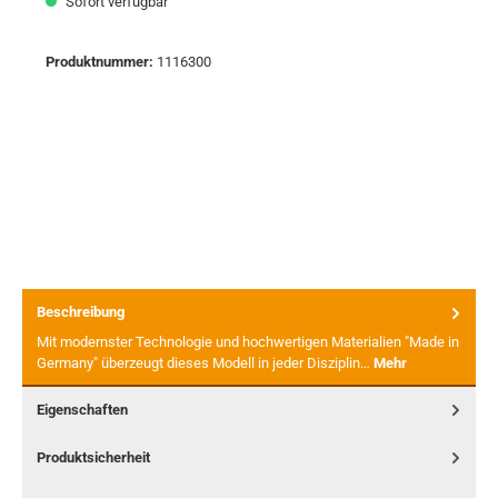
Sofort verfügbar
Produktnummer:
1116300
Beschreibung
Mit modernster Technologie und hochwertigen Materialien "Made in
Germany" überzeugt dieses Modell in jeder Disziplin…
Mehr
Eigenschaften
Produktsicherheit