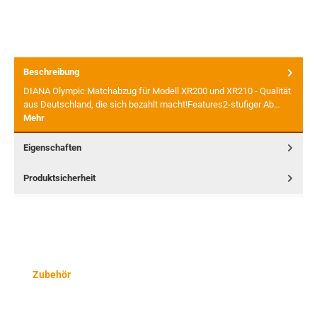
Beschreibung
DIANA Olympic Matchabzug für Modell XR200 und XR210 - Qualität
aus Deutschland, die sich bezahlt macht!Features2-stufiger Ab…
Mehr
Eigenschaften
Produktsicherheit
Produktgalerie überspringen
Zubehör