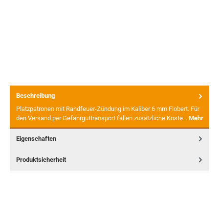
Beschreibung
Platzpatronen mit Randfeuer-Zündung im Kaliber 6 mm Flobert. Für
den Versand per Gefahrguttransport fallen zusätzliche Koste…
Mehr
Eigenschaften
Produktsicherheit