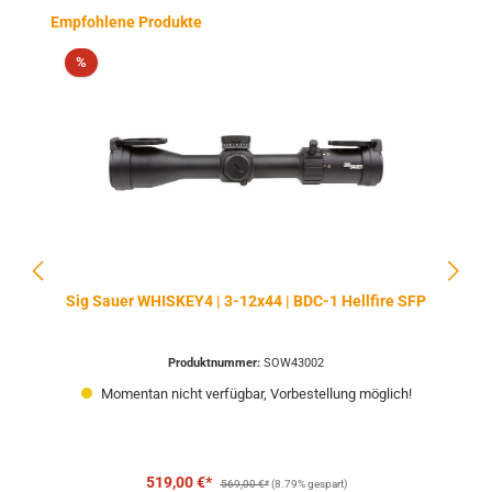
Produktgalerie überspringen
Empfohlene Produkte
Rabatt
%
Sig Sauer WHISKEY4 | 3-12x44 | BDC-1 Hellfire SFP
Produktnummer:
SOW43002
Momentan nicht verfügbar, Vorbestellung möglich!
Regulärer Preis:
519,00 €*
569,00 €*
(8.79% gespart)