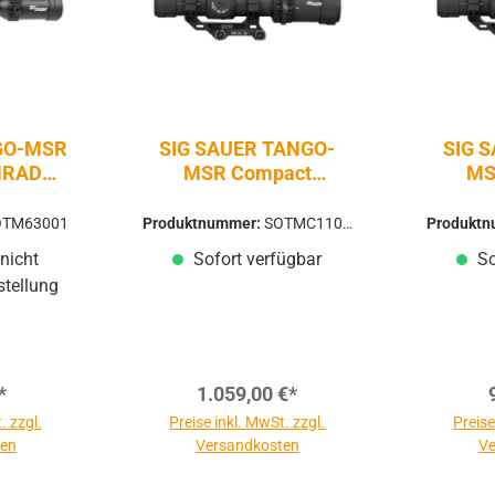
NGO-MSR
SIG SAUER TANGO-
SIG 
 MRAD
MSR Compact
MS
 FFP
Zielfernrohr FFP | 1-
Zielfe
10x24 | BDC10
10
OTM63001
Produktnummer:
SOTMC1100
Produkt
2
nicht
Sofort verfügbar
So
stellung
*
1.059,00 €*
. zzgl.
Preise inkl. MwSt. zzgl.
Preise
ten
Versandkosten
Ve