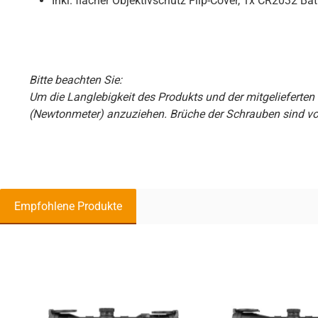
Inkl. flacher Objektivschutz Flip-Cover, 1x CR2032 Bat
Bitte beachten Sie:
Um die Langlebigkeit des Produkts und der mitgeliefert
(Newtonmeter) anzuziehen. Brüche der Schrauben sind 
Empfohlene Produkte
Produktgalerie überspringen