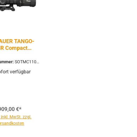
SAUER TANGO-
R Compact
rnrohr SFP | 1-
x24 | BDC10
nummer:
SOTMC1100
0
fort verfügbar
909,00 €*
 inkl. MwSt. zzgl.
rsandkosten