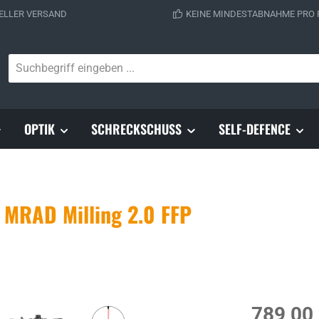
ELLER VERSAND
KEINE MINDESTABNAHME PRO
OPTIK
SCHRECKSCHUSS
SELF-DEFENCE
 MRAD Milling 2.0 FFP
Regulärer Prei
789,00