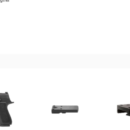
gfrei