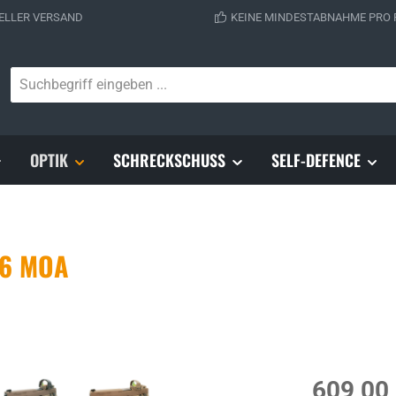
ELLER VERSAND
KEINE MINDESTABNAHME PRO
OPTIK
SCHRECKSCHUSS
SELF-DEFENCE
 6 MOA
Regulärer Prei
609,00