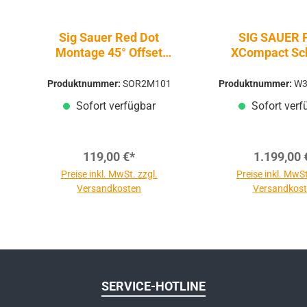
Sig Sauer Red Dot
SIG SAUER 
Montage 45° Offset
XCompact Sc
universal
9mm Luge
Selbstladepi
Produktnummer:
SOR2M101
Produktnummer:
W3
DE
Sofort verfügbar
Sofort verf
119,00 €*
1.199,00 
Preise inkl. MwSt. zzgl.
Preise inkl. MwSt
Versandkosten
Versandkos
SERVICE-HOTLINE