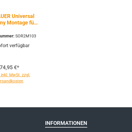
AUER Universal
nny Montage für
Red Dots
nummer:
SOR2M103
fort verfügbar
74,95 €*
 inkl. MwSt. zzgl.
rsandkosten
INFORMATIONEN