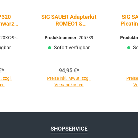
P320
SIG SAUER Adapterkit
SIG S
hwarz
ROMEO1 &
Picati
r -
ROMEO1PRO | P226 X-
stole
Serie | schwarz
20XC-9-B-
Produktnummer:
205789
Produkt
ügbar
Sofort verfügbar
So
€*
94,95 €*
. zzgl.
Preise inkl. MwSt. zzgl.
Preise
ten
Versandkosten
Ve
SHOPSERVICE