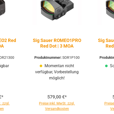
EO2 Red
Sig Sauer ROMEO1PRO
Sig Sa
OA
Red Dot | 3 MOA
Red
OR21300
Produktnummer:
SOR1P100
Produkt
ügbar
Momentan nicht
So
verfügbar, Vorbestellung
möglich!
€*
579,00 €*
. zzgl.
Preise inkl. MwSt. zzgl.
Preise
ten
Versandkosten
Ve