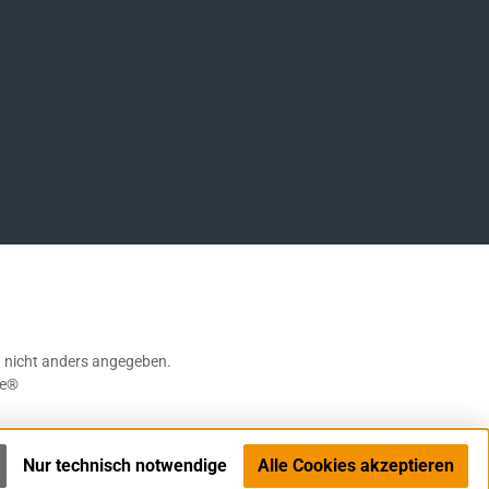
ompany/german-sport-guns-gmbh
nicht anders angegeben.
e®
Nur technisch notwendige
Alle Cookies akzeptieren