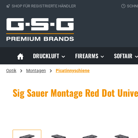
SHOP FÜR REGISTRIERTE HÄNDLER
SCHN
 Hauptinhalt springen
Zur Suche springen
Zur Hauptnavigation springen
DRUCKLUFT
FIREARMS
SOFTAIR
Optik
Montagen
Picatinnyschiene
Sig Sauer Montage Red Dot Unive
Bildergalerie überspringen