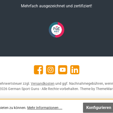
Mehrfach ausgezeichnet und zertifiziert!
Facebook
Instagram
YouTube
https://de.linkedin.com/c
 Mehrwertsteuer zzgl.
Versandkosten
und ggf. Nachnahmegebühren, wenn 
2026 German Sport Guns - Alle Rechte vorbehalten. Theme by
ThemeWar
Konfigurieren
bieten zu können.
Mehr Informationen ...