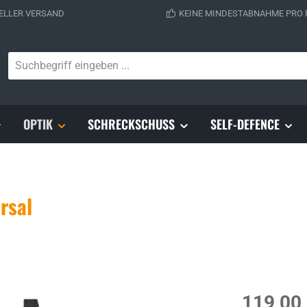
ELLER VERSAND
KEINE MINDESTABNAHME PRO
OPTIK
SCHRECKSCHUSS
SELF-DEFENCE
rsal
Regulärer Prei
119,00