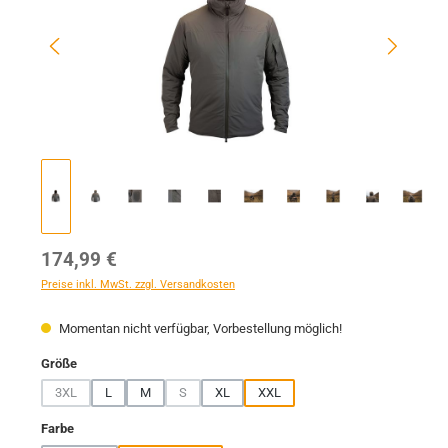
Regulärer Preis:
174,99 €
Preise inkl. MwSt. zzgl. Versandkosten
Momentan nicht verfügbar, Vorbestellung möglich!
auswählen
Größe
3XL
L
M
S
XL
XXL
(Diese Option ist zurzeit nicht verfügbar.)
(Diese Option ist zurzeit nicht verfügbar.)
auswählen
Farbe