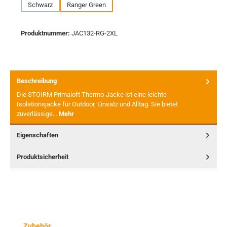
Schwarz
Ranger Green
Produktnummer:
JAC132-RG-2XL
Beschreibung
Die STOIRM Primaloft Thermo-Jacke ist eine leichte
Isolationsjacke für Outdoor, Einsatz und Alltag. Sie bietet
zuverlässige…
Mehr
Eigenschaften
Produktsicherheit
Produktgalerie überspringen
Zubehör