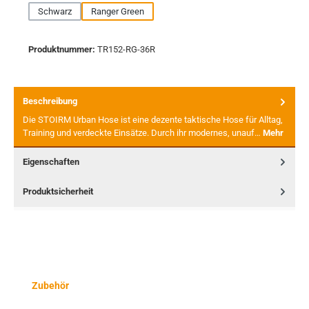
Schwarz
Ranger Green
Produktnummer:
TR152-RG-36R
Beschreibung
Die STOIRM Urban Hose ist eine dezente taktische Hose für Alltag,
Training und verdeckte Einsätze. Durch ihr modernes, unauf…
Mehr
Eigenschaften
Produktsicherheit
Produktgalerie überspringen
Zubehör