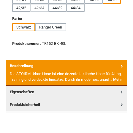
42/32
42/34
44/32
44/34
(Diese Option ist zurzeit nicht verfügbar.)
auswählen
Farbe
Schwarz
Ranger Green
Produktnummer:
TR152-BK-40L
Beschreibung
Die STOIRM Urban Hose ist eine dezente taktische Hose für Alltag,
Training und verdeckte Einsätze. Durch ihr modernes, unauf…
Mehr
Eigenschaften
Produktsicherheit