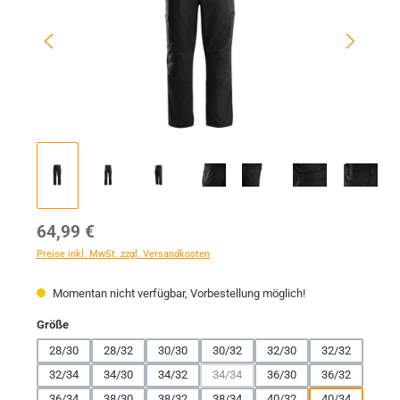
Regulärer Preis:
64,99 €
Preise inkl. MwSt. zzgl. Versandkosten
Momentan nicht verfügbar, Vorbestellung möglich!
auswählen
Größe
28/30
28/32
30/30
30/32
32/30
32/32
32/34
34/30
34/32
34/34
36/30
36/32
(Diese Option ist zurzeit nicht verfügbar
36/34
38/30
38/32
38/34
40/32
40/34