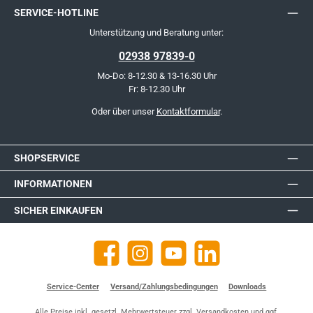
SERVICE-HOTLINE
Unterstützung und Beratung unter:
02938 97839-0
Mo-Do: 8-12.30 & 13-16.30 Uhr
Fr: 8-12.30 Uhr
Oder über unser
Kontaktformular
.
SHOPSERVICE
INFORMATIONEN
SICHER EINKAUFEN
Facebook
Instagram
YouTube
https://de.linkedin.com/company
Service-Center
Versand/Zahlungsbedingungen
Downloads
Alle Preise inkl. gesetzl. Mehrwertsteuer zzgl.
Versandkosten
und ggf.