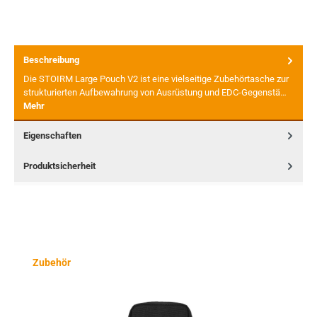
Beschreibung
Die STOIRM Large Pouch V2 ist eine vielseitige Zubehörtasche zur
strukturierten Aufbewahrung von Ausrüstung und EDC-Gegenstä…
Mehr
Eigenschaften
Produktsicherheit
Produktgalerie überspringen
Zubehör