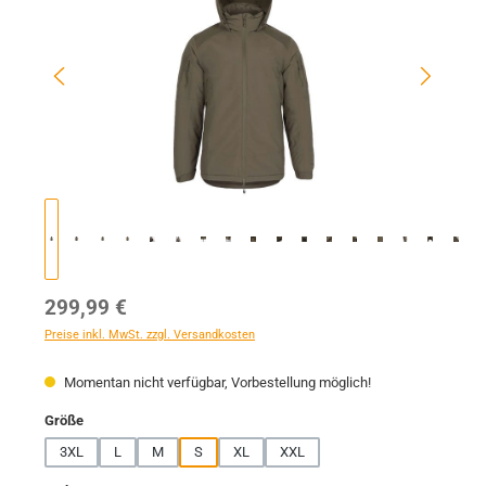
Regulärer Preis:
299,99 €
Preise inkl. MwSt. zzgl. Versandkosten
Momentan nicht verfügbar, Vorbestellung möglich!
auswählen
Größe
3XL
L
M
S
XL
XXL