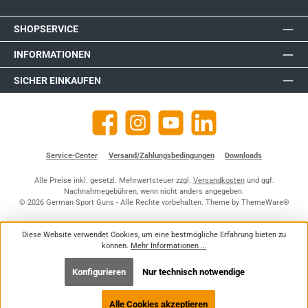
SHOPSERVICE
INFORMATIONEN
SICHER EINKAUFEN
Facebook
Instagram
YouTube
https://de.linkedin.com/company
Service-Center
Versand/Zahlungsbedingungen
Downloads
Alle Preise inkl. gesetzl. Mehrwertsteuer zzgl.
Versandkosten
und ggf.
Nachnahmegebühren, wenn nicht anders angegeben.
© 2026 German Sport Guns - Alle Rechte vorbehalten. Theme by
ThemeWare®
Diese Website verwendet Cookies, um eine bestmögliche Erfahrung bieten zu
können.
Mehr Informationen ...
Konfigurieren
Nur technisch notwendige
Alle Cookies akzeptieren