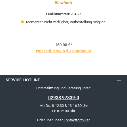
BlowBack
Produktnummer:
204777
Momentan nicht verfügbar, Vorbestellung möglich!
169,00 €*
Preise inkl. MwSt. zzgl. Versandkosten
SERVICE-HOTLINE
Unterstützung und Beratung unter:
02938 97839-0
Mo-Do: 8-12.30 & 13-16.30 Uhr
Fr: 8-12.30 Uhr
Oder über unser
Kontaktformular
.