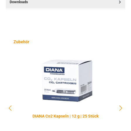
Downloads
Produktgalerie überspringen
Zubehör
DIANA Co2 Kapseln | 12 g | 25 Stück