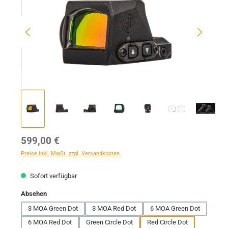
Regulärer Preis:
599,00 €
Preise inkl. MwSt. zzgl. Versandkosten
Sofort verfügbar
auswählen
Absehen
3 MOA Green Dot
3 MOA Red Dot
6 MOA Green Dot
6 MOA Red Dot
Green Circle Dot
Red Circle Dot