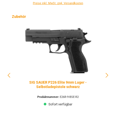
Preise inkl. MwSt. zzgl. Versandkosten
Produktgalerie überspringen
Zubehör
SIG SAUER P226 Elite 9mm Luger -
Selbstladepistole schwarz
Produktnummer:
E26R-9-BSE-R2
Sofort verfügbar