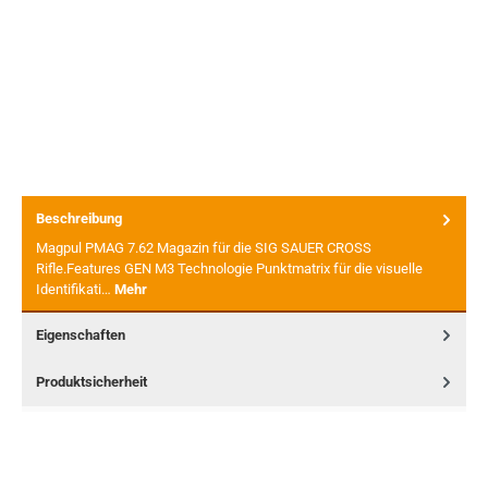
Beschreibung
Magpul PMAG 7.62 Magazin für die SIG SAUER CROSS
Rifle.Features GEN M3 Technologie Punktmatrix für die visuelle
Identifikati…
Mehr
Eigenschaften
Produktsicherheit