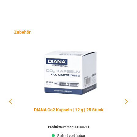
Produktgalerie überspringen
Zubehör
DIANA Co2 Kapseln | 12 g | 25 Stück
Produktnummer:
41500211
Sofort verfügbar