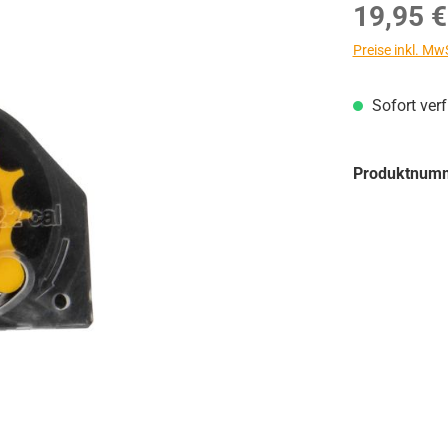
Regulärer Prei
19,95 €
Preise inkl. Mw
Sofort ver
Produktnum