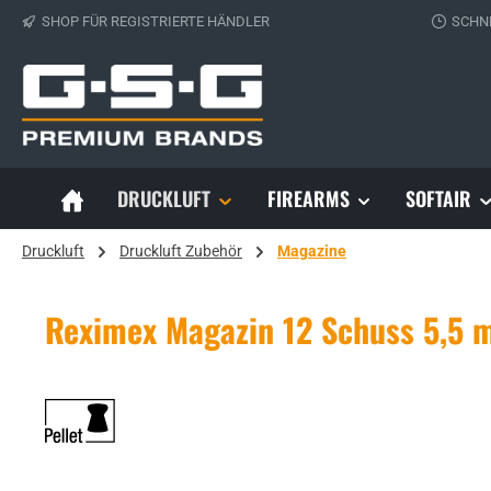
SHOP FÜR REGISTRIERTE HÄNDLER
SCHN
 Hauptinhalt springen
Zur Suche springen
Zur Hauptnavigation springen
DRUCKLUFT
FIREARMS
SOFTAIR
Druckluft
Druckluft Zubehör
Magazine
Reximex Magazin 12 Schuss 5,5 m