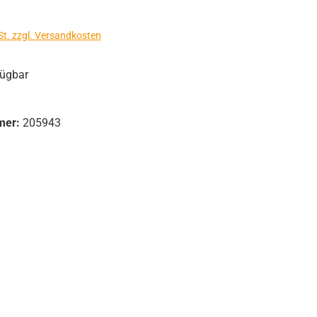
s:
St. zzgl. Versandkosten
fügbar
mer:
205943