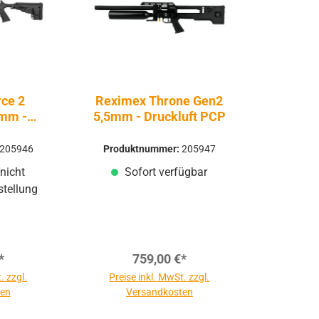
ce 2
Reximex Throne Gen2
5mm -
5,5mm - Druckluft PCP
sluft |
205946
Produktnummer:
205947
nicht
Sofort verfügbar
stellung
*
759,00 €*
. zzgl.
Preise inkl. MwSt. zzgl.
ten
Versandkosten