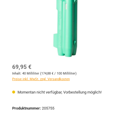
Regulärer Preis:
69,95 €
Inhalt:
40 Milliliter
(174,88 € / 100 Milliliter)
Preise inkl. MwSt. zzgl. Versandkosten
Momentan nicht verfügbar, Vorbestellung möglich!
Produktnummer:
205755