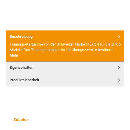
Beschreibung
Trainings-Kartusche von der Schweizer Marke PIEXON für die JPX 6
Modelle.Das Trainingsmagazin ist für Übungszwecke bestimmt…
Mehr
Eigenschaften
Produktsicherheit
Produktgalerie überspringen
Zubehör