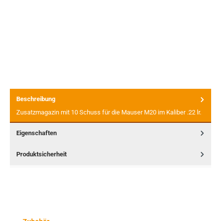
Beschreibung
Zusatzmagazin mit 10 Schuss für die Mauser M20 im Kaliber .22 lr.
Eigenschaften
Produktsicherheit
Produktgalerie überspringen