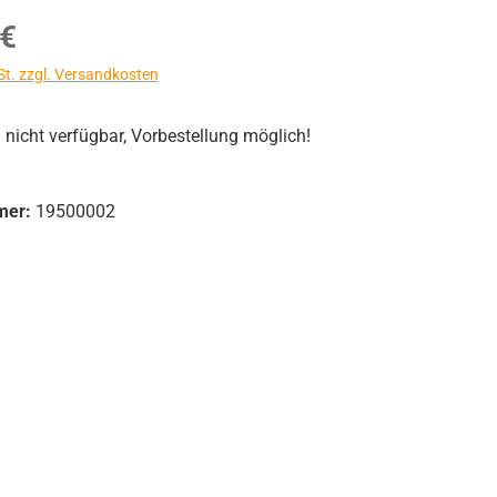
s:
 €
St. zzgl. Versandkosten
icht verfügbar, Vorbestellung möglich!
mer:
19500002