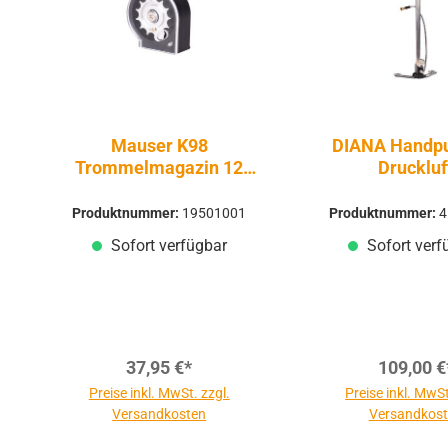
Mauser K98
DIANA Handp
Trommelmagazin 12
Druckluf
Schuss 4,5mm -
Druckluft Pressluft |
Produktnummer:
19501001
Produktnummer:
4
PCP
Sofort verfügbar
Sofort verf
37,95 €*
109,00 €
Preise inkl. MwSt. zzgl.
Preise inkl. MwSt
Versandkosten
Versandkos