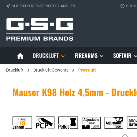
SHOP FÜR REGISTRIERTE HÄNDLER
SCHN
 Hauptinhalt springen
Zur Suche springen
Zur Hauptnavigation springen
DRUCKLUFT
FIREARMS
SOFTAIR
Druckluft
Druckluft Gewehre
Pressluft
Mauser K98 Holz 4,5mm - Drucklu