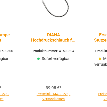
umpe -
DIANA
Ersa
t
Hochdruckschlauch für
Stutze
Pressluft-Gewehre
1500300
Produktnummer:
41500304
Produk
ügbar
Sofort verfügbar
Mo
verfügb
*
39,95 €*
. zzgl.
Preise inkl. MwSt. zzgl.
Preise
ten
Versandkosten
Ve