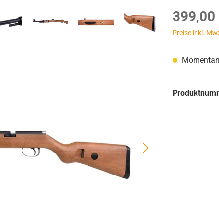
Regulärer Prei
399,00
Preise inkl. Mw
Momentan n
Produktnum