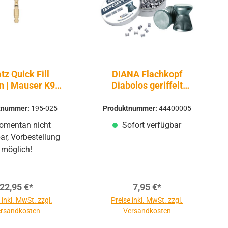
tz Quick Fill
DIANA Flachkopf
n | Mauser K98
Diabolos geriffelt
Pressluft
4,5mm 500 Stück
tnummer:
195-025
Produktnummer:
44400005
mentan nicht
Sofort verfügbar
ar, Vorbestellung
möglich!
22,95 €*
7,95 €*
 inkl. MwSt. zzgl.
Preise inkl. MwSt. zzgl.
rsandkosten
Versandkosten