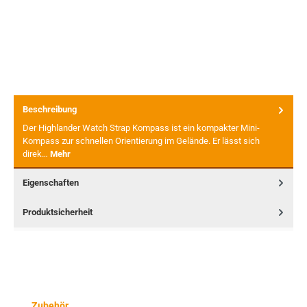
Beschreibung
Der Highlander Watch Strap Kompass ist ein kompakter Mini-
Kompass zur schnellen Orientierung im Gelände. Er lässt sich
direk…
Mehr
Eigenschaften
Produktsicherheit
Produktgalerie überspringen
Zubehör