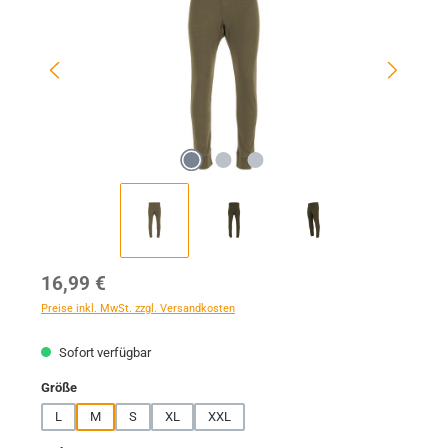
Regulärer Preis:
16,99 €
Preise inkl. MwSt. zzgl. Versandkosten
Sofort verfügbar
auswählen
Größe
L
M
S
XL
XXL