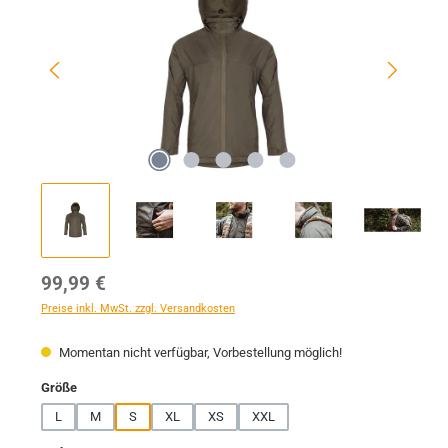
Regulärer Preis:
99,99 €
Preise inkl. MwSt. zzgl. Versandkosten
Momentan nicht verfügbar, Vorbestellung möglich!
auswählen
Größe
L
M
S
XL
XS
XXL