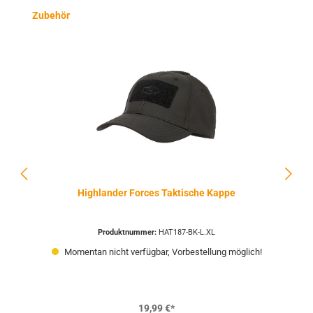
Produktgalerie überspringen
Zubehör
Highlander Forces Taktische Kappe
Produktnummer:
HAT187-BK-L.XL
Momentan nicht verfügbar, Vorbestellung möglich!
19,99 €*