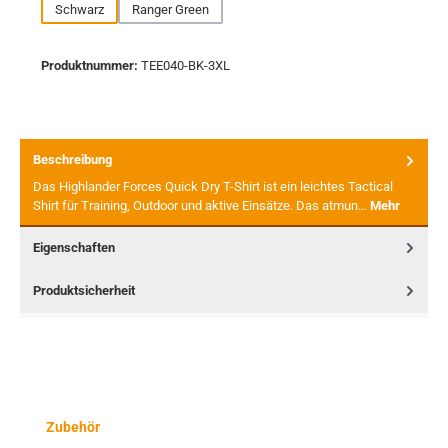
Schwarz
Ranger Green
Produktnummer:
TEE040-BK-3XL
Beschreibung
Das Highlander Forces Quick Dry T-Shirt ist ein leichtes Tactical
Shirt für Training, Outdoor und aktive Einsätze. Das atmun…
Mehr
Eigenschaften
Produktsicherheit
Produktgalerie überspringen
Zubehör