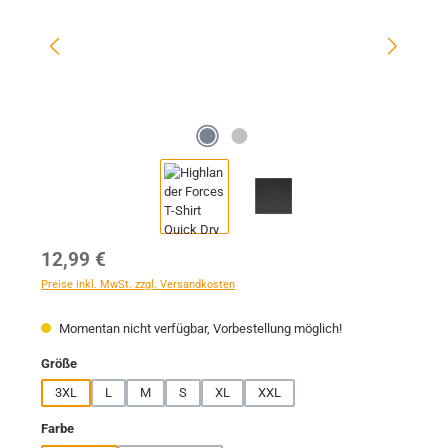
Regulärer Preis:
12,99 €
Preise inkl. MwSt. zzgl. Versandkosten
Momentan nicht verfügbar, Vorbestellung möglich!
auswählen
Größe
3XL
L
M
S
XL
XXL
auswählen
Farbe