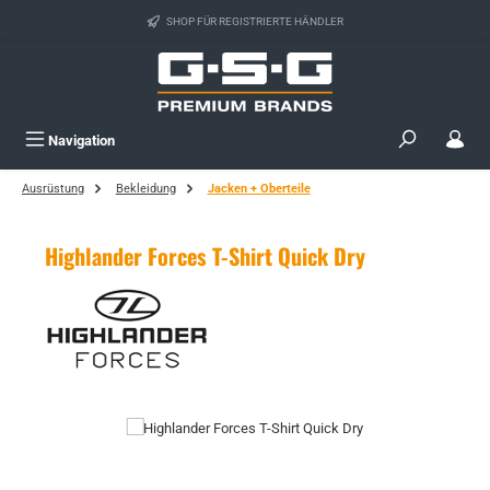
Zum Hauptinhalt springen
SHOP FÜR REGISTRIERTE HÄNDLER
Navigation
Ausrüstung
Bekleidung
Jacken + Oberteile
Highlander Forces T-Shirt Quick Dry
Bildergalerie überspringen