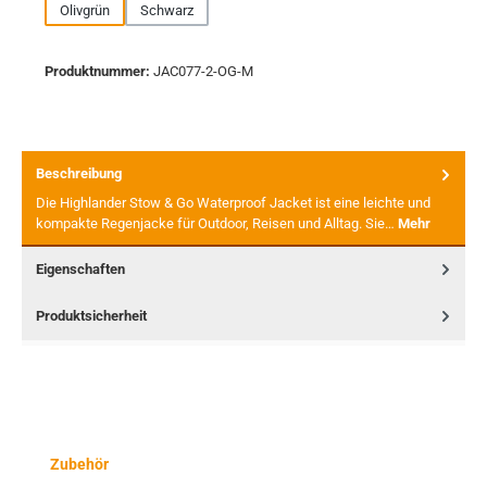
Olivgrün
Schwarz
Produktnummer:
JAC077-2-OG-M
Beschreibung
Die Highlander Stow & Go Waterproof Jacket ist eine leichte und
kompakte Regenjacke für Outdoor, Reisen und Alltag. Sie…
Mehr
Eigenschaften
Produktsicherheit
Produktgalerie überspringen
Zubehör