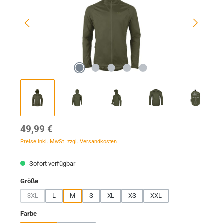
Regulärer Preis:
49,99 €
Preise inkl. MwSt. zzgl. Versandkosten
Sofort verfügbar
auswählen
Größe
3XL
L
M
S
XL
XS
XXL
(Diese Option ist zurzeit nicht verfügbar.)
auswählen
Farbe