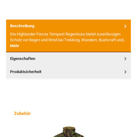
Beschreibung
Die Highlander Forces Tempest Regenhose bietet zuverlässigen
Schutz vor Regen und Wind bei Trekking, Wandern, Bushcraft und…
Mehr
Eigenschaften
Produktsicherheit
Produktgalerie überspringen
Zubehör