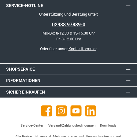
SERVICE-HOTLINE
Unterstützung und Beratung unter:
02938 97839-0
Mo-Do: 8-12.30 & 13-16.30 Uhr
Fr: 8-12.30 Uhr
Oder über unser
Kontaktformular
.
SHOPSERVICE
INFORMATIONEN
SICHER EINKAUFEN
Facebook
Instagram
YouTube
https://de.linkedin.com/company
Service-Center
Versand/Zahlungsbedingungen
Downloads
Alle Preise inkl. gesetzl. Mehrwertsteuer zzgl.
Versandkosten
und ggf.