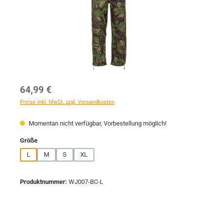
Regulärer Preis:
64,99 €
Preise inkl. MwSt. zzgl. Versandkosten
Momentan nicht verfügbar, Vorbestellung möglich!
auswählen
Größe
L
M
S
XL
Produktnummer:
WJ007-BC-L