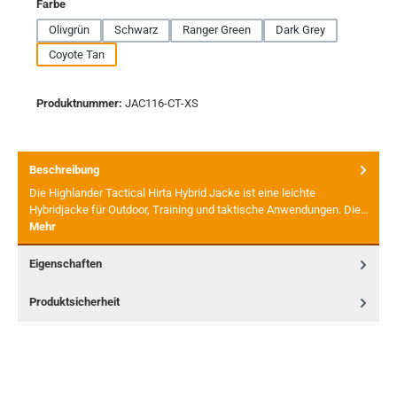
auswählen
Farbe
Olivgrün
Schwarz
Ranger Green
Dark Grey
Coyote Tan
Produktnummer:
JAC116-CT-XS
Beschreibung
Die Highlander Tactical Hirta Hybrid Jacke ist eine leichte
Hybridjacke für Outdoor, Training und taktische Anwendungen. Die…
Mehr
Eigenschaften
Produktsicherheit