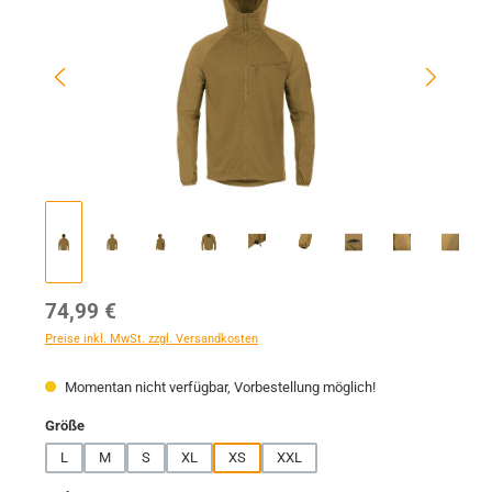
Regulärer Preis:
74,99 €
Preise inkl. MwSt. zzgl. Versandkosten
Momentan nicht verfügbar, Vorbestellung möglich!
auswählen
Größe
L
M
S
XL
XS
XXL