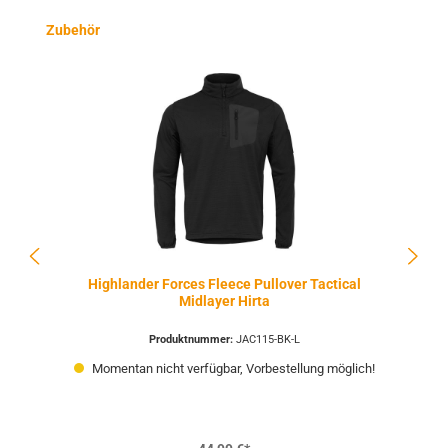
Produktgalerie überspringen
Zubehör
Highlander Forces Fleece Pullover Tactical
Midlayer Hirta
Produktnummer:
JAC115-BK-L
Momentan nicht verfügbar, Vorbestellung möglich!