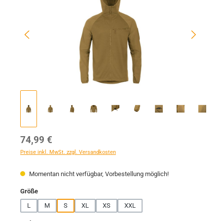
Regulärer Preis:
74,99 €
Preise inkl. MwSt. zzgl. Versandkosten
Momentan nicht verfügbar, Vorbestellung möglich!
auswählen
Größe
L
M
S
XL
XS
XXL