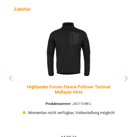
Produktgalerie überspringen
Zubehör
Highlander Forces Fleece Pullover Tactical
Midlayer Hirta
Produktnummer:
JAC115-BK-L
Momentan nicht verfügbar, Vorbestellung möglich!