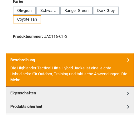
auswählen
Farbe
Olivgrün
Schwarz
Ranger Green
Dark Grey
Coyote Tan
Produktnummer:
JAC116-CT-S
Beschreibung
Die Highlander Tactical Hirta Hybrid Jacke ist eine leichte
Hybridjacke für Outdoor, Training und taktische Anwendungen. Die…
Mehr
Eigenschaften
Produktsicherheit