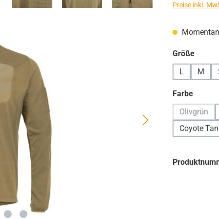
Preise inkl. Mw
Momentan n
auswä
Größe
L
M
auswä
Farbe
Olivgrün
(Diese Op
Coyote Tan
Produktnum