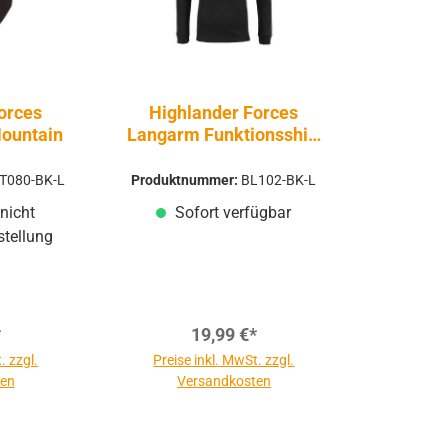
orces
Highlander Forces
ountain
Langarm Funktionsshirt
Thermal Baselayer
T080-BK-L
Produktnummer:
BL102-BK-L
nicht
Sofort verfügbar
stellung
*
19,99 €*
. zzgl.
Preise inkl. MwSt. zzgl.
ten
Versandkosten