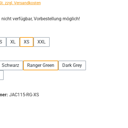
St. zzgl. Versandkosten
icht verfügbar, Vorbestellung möglich!
hlen
S
XL
XS
XXL
hlen
Schwarz
Ranger Green
Dark Grey
tion ist zurzeit nicht verfügbar.)
mer:
JAC115-RG-XS