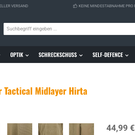
ELLER VERSAND
KEINE MINDESTABNAHME PRO
OPTIK
SCHRECKSCHUSS
SELF-DEFENCE
 Tactical Midlayer Hirta
Regulärer Prei
44,99 €