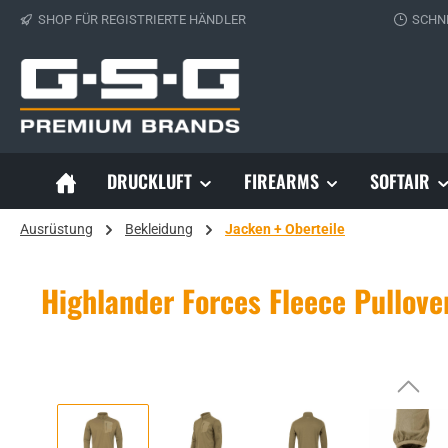
SHOP FÜR REGISTRIERTE HÄNDLER
SCHN
 Hauptinhalt springen
Zur Suche springen
Zur Hauptnavigation springen
DRUCKLUFT
FIREARMS
SOFTAIR
Ausrüstung
Bekleidung
Jacken + Oberteile
Highlander Forces Fleece Pullover
Bildergalerie überspringen